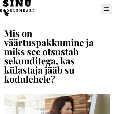
Mine
otse
sisu
juurde
Mis on
väärtuspakkumine ja
miks see otsustab
sekunditega, kas
külastaja jääb su
kodulehele?