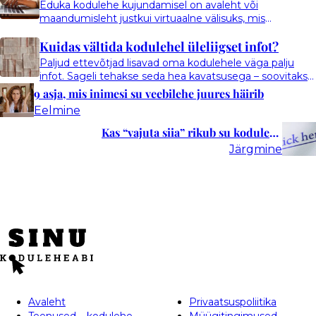
tekstisiseseid hüperlinkide tekste, mis on se…
Eduka kodulehe kujundamisel on avaleht või
kodulehele” kirjutamine hea mõte
maandumisleht justkui virtuaalne välisuks, mis
külastajaid tervitab. Soe ja sõbralik üldmulje võib anda
Kuidas vältida kodulehel üleliigset infot?
tooni positiivsele kasutajakogemusele, kuid oluline on
leida tasakaal südamlikkuse ja praktilisuse vah…
Paljud ettevõtjad lisavad oma kodulehele väga palju
infot. Sageli tehakse seda hea kavatsusega – soovitakse
olla põhjalik, rääkida endast ja oma taustast ning anda
9 asja, mis inimesi su veebilehe juures häirib
külastajale võimalikult palju taustainfot. Probleem on
Eelmine
aga selles, et suur osa…
Kas “vajuta siia” rikub su kodulehe
kasutajakogemust? Jah.
Järgmine
Avaleht
Privaatsuspoliitika
Teenused – kodulehe
Müügitingimused