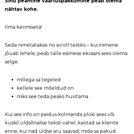
Sinu peamine väärtuspakkumine peab olema
nähtav kohe.
Ilma kerimiseta!
Seda nimetatakse
no scroll test
iks – kui inimene
jõuab lehele, peab talle esimese ekraani sees olema
selge:
millega sa tegeled
kellele see mõeldud on
miks see teda peaks huvitama
Kui see info on peidus kolmanda ploki sees või
kuskil üldsõnalise teksti vahel, kaotad sa kliente
enne, kui nad üldse aru saavad, mida sa pakud.