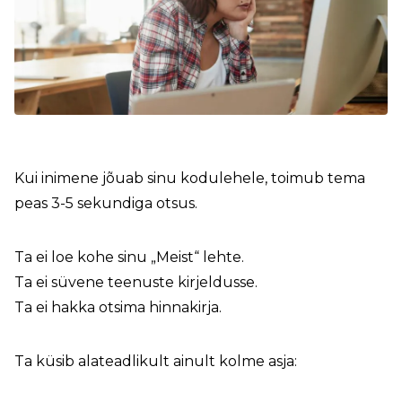
Kui inimene jõuab sinu kodulehele, toimub tema
peas 3-5 sekundiga otsus.
Ta ei loe kohe sinu „Meist“ lehte.
Ta ei süvene teenuste kirjeldusse.
Ta ei hakka otsima hinnakirja.
Ta küsib alateadlikult ainult kolme asja: