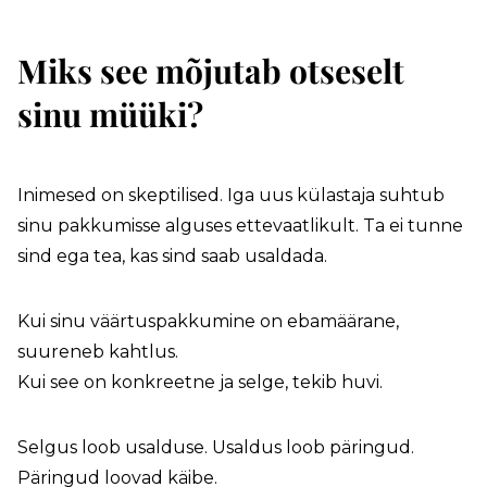
Miks see mõjutab otseselt
sinu müüki?
Inimesed on skeptilised. Iga uus külastaja suhtub
sinu pakkumisse alguses ettevaatlikult. Ta ei tunne
sind ega tea, kas sind saab usaldada.
Kui sinu väärtuspakkumine on ebamäärane,
suureneb kahtlus.
Kui see on konkreetne ja selge, tekib huvi.
Selgus loob usalduse. Usaldus loob päringud.
Päringud loovad käibe.