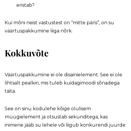
eristab?
Kui mõni neist vastustest on “mitte päris”, on su
väärtuspakkumine liiga nõrk.
Kokkuvõte
Väärtuspakkumine ei ole disainielement. See ei ole
lihtsalt pealkiri, mis tuleb kuidagimoodi sõnadega
täita.
See on sinu kodulehe kõige olulisem
müügielement ja otsustab sekunditega, kas
inimene jääb su lehele või liigub konkurendi juurde.