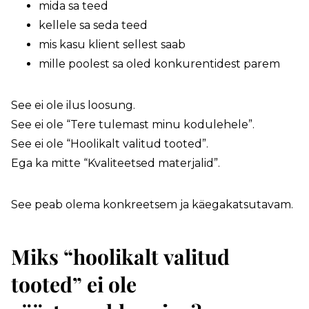
mida sa teed
kellele sa seda teed
mis kasu klient sellest saab
mille poolest sa oled konkurentidest parem
See ei ole ilus loosung.
See ei ole “Tere tulemast minu kodulehele”.
See ei ole “Hoolikalt valitud tooted”.
Ega ka mitte “Kvaliteetsed materjalid”.
See peab olema konkreetsem ja käegakatsutavam.
Miks “hoolikalt valitud
tooted” ei ole