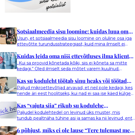
Sotsiaalmeedia sisu loomine: kuidas luua oma
Usun, et sotsiaalmeedia sisu loomine on oluline osa iga
ettevõtte jaoks tulemuslikku sisu?
ettevõtte turundusstrateegiast, kuid mina ilmselt ei
suhtu sellesse päris nii nagu paljud teised, kes arvavad,
Kuidas leida oma nišš ettevõtluses ilma kliente
et see võiks olla (tasuta) turundustegevustest nr 1. Kuigi
sotsiaalmeedia on hea kanal…
„Kui sa proovid kõnetada kõiki, siis ei kõneta sa mitte
kaotamata?
kedagi.“ Oled ilmselt seda mõtet varem kuulnud.
Ettevõtluses korratakse seda sageli, eriti turunduse ja
Kas su koduleht töötab sinu heaks või töötad
positsioneerimise teemadel. Samas tekitab niši valimine
paljudes ettevõtjates kerget…
Paljud mikroettevõtjad arvavad, et neil pole kedagi, kes
sina oma kodulehe heaks?
nende äri eest hoolitseks, kui nad ei saa ise käed külge
panna – näiteks on haigestunud või puhkusel. Aga kas
Kas “vajuta siia” rikub su kodulehe
oled mõelnud, et su koduleht võiks olla see, kes sinu
eest “töötab&…
Paljudel kodulehtedel on levinud üks muster, mis
kasutajakogemust? Jah.
tundub pealtnäha tühine asi ja samas ka nii levinud, ent
kui seda sügavamalt vaadata, on tegu ränga veaga
6 põhjust, miks ei ole lause “Tere tulemast meie
ligipääsetavuse printsiipide vastu. Pean silmas