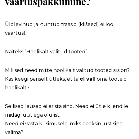
väärtuspakkumine?
Üldlevinud ja -tuntud fraasid (klišeed) ei loo
väärtust.
Näiteks “Hoolikalt valitud tooted”
Millised need mitte hoolikalt valitud tooted siis on?
Kas keegi päriselt ütleks, et ta
ei vali
oma tooteid
hoolikalt?
Sellised laused ei erista sind. Need ei ütle kliendile
midagi uut ega olulist.
Need ei vasta küsimusele: miks peaksin just sind
valima?