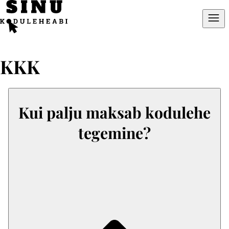
Mine
otse
sisu
juurde
KKK
Kui palju maksab kodulehe
tegemine?