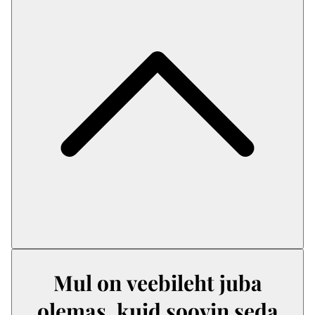
Mul on veebileht juba
olemas, kuid soovin seda