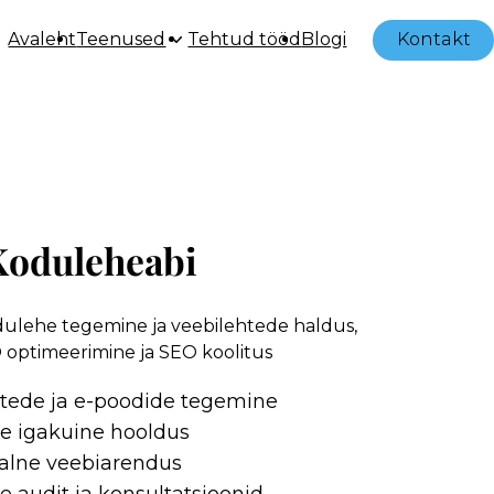
Avaleht
Teenused
Tehtud tööd
Blogi
Kontakt
Koduleheabi
dulehe tegemine ja veebilehtede haldus,
optimeerimine ja SEO koolitus
tede ja e-poodide tegemine
e igakuine hooldus
alne veebiarendus