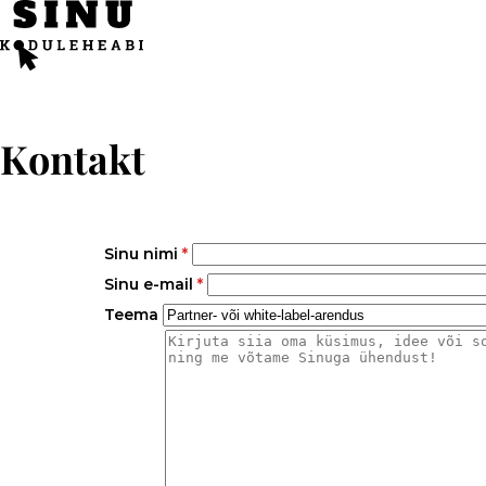
Mine
otse
sisu
juurde
Kontakt
Sinu nimi
*
Sinu e-mail
*
Teema