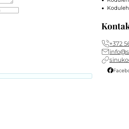
Kodulehe
Koduleh
Konta
+372 5
info@s
sinuko
Faceb