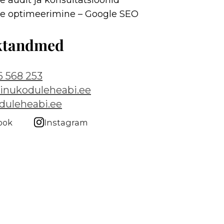
 audit ja konsultatsioonid
e optimeerimine – Google SEO
ktandmed
6 568 253
inukoduleheabi.ee
duleheabi.ee
ook
Instagram